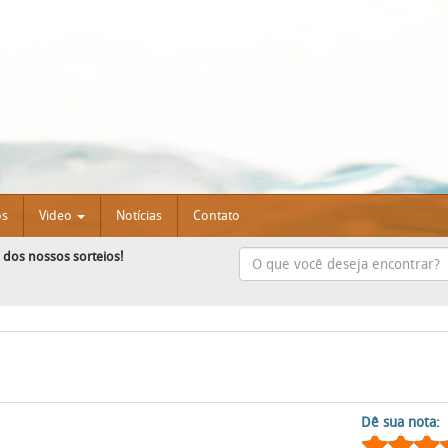
os
Video
Notícias
Contato
e dos nossos sorteios!
Dê sua nota: