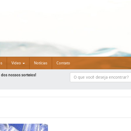
os
Video
Notícias
Contato
e dos nossos sorteios!