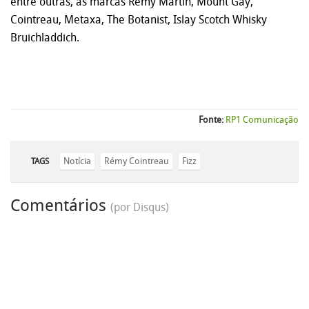
entre outras, as marcas Rémy Martin, Mount Gay,
Cointreau, Metaxa, The Botanist, Islay Scotch Whisky
Bruichladdich.
Fonte:
RP1 Comunicação
Notícia
Rémy Cointreau
Fizz
TAGS
Comentários
(por Disqus)